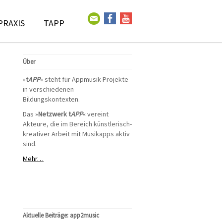
PRAXIS
TAPP
Über
»
t
APP
« steht für Appmusik-Projekte
in verschiedenen
Bildungskontexten.
Das »
Netzwerk t
APP
« vereint
Akteure, die im Bereich künstlerisch-
kreativer Arbeit mit Musikapps aktiv
sind.
Mehr…
Aktuelle Beiträge: app2music