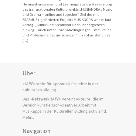
Herangehensweisen und Learnings aus der Realisierung
des transnationalen Kulturprojekts „MUSIANDRA : Music
and Drama – online and together“. Ziel des mit
ERASMUS+ geförderten Projekts MUSIANDRA war es laut
Antrag, „Kultur und Kreativität über Ländergrenzen
hinweg – auch unter Coronabedingungen – mit Freude
und Professionalität umzusetzen“. Im Fokus stand das
[…]
Über
»
t
APP
« steht für Appmusik-Projekte in der
Kulturellen Bildung.
Das »
Netzwerk t
APP
« vereint Akteure, die im
Bereich künstlerisch-kreativer Arbeit mit
Musikapps in der Kulturellen Bildung aktiv sind.
Mehr...
Navigation