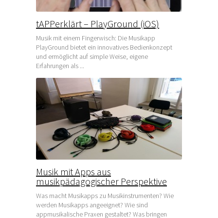
tAPPerklärt – PlayGround (iOS)
Musik mit einem Fingerwisch: Die Musikapp
PlayGround bietet ein innovatives Bedienkonzept
und ermöglicht auf simple Weise, eigene
Erfahrungen als ...
Musik mit Apps aus
musikpädagogischer Perspektive
Was macht Musikapps zu Musikinstrumenten? Wie
werden Musikapps angeeignet? Wie sind
appmusikalische Praxen gestaltet? Was bringen