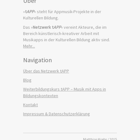
Über
»
t
APP
« steht für Appmusik-Projekte in der
Kulturellen Bildung.
Das »
Netzwerk t
APP
« vereint Akteure, die im
Bereich künstlerisch-kreativer Arbeit mit
Musikapps in der Kulturellen Bildung aktiv sind.
Mehr...
Navigation
Über das Netzwerk tAPP
Blog
Weiterbildungskurs tAPP – Musik mit Apps in
Bildungskontexten
Kontakt
Impressum & Datenschutzerklärung
Matthias Krebs / 2015