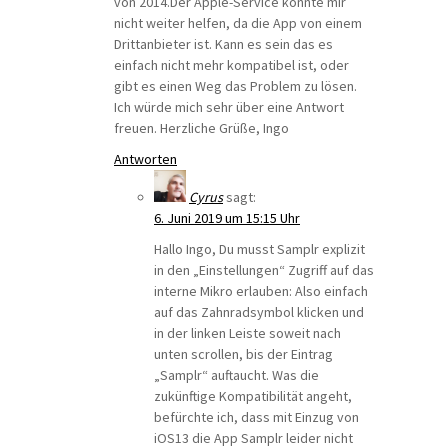
von 2014.Der Apple-Service konnte mir
nicht weiter helfen, da die App von einem
Drittanbieter ist. Kann es sein das es
einfach nicht mehr kompatibel ist, oder
gibt es einen Weg das Problem zu lösen.
Ich würde mich sehr über eine Antwort
freuen. Herzliche Grüße, Ingo
Antworten
Cyrus
sagt:
6. Juni 2019 um 15:15 Uhr
Hallo Ingo, Du musst Samplr explizit
in den „Einstellungen“ Zugriff auf das
interne Mikro erlauben: Also einfach
auf das Zahnradsymbol klicken und
in der linken Leiste soweit nach
unten scrollen, bis der Eintrag
„Samplr“ auftaucht. Was die
zukünftige Kompatibilität angeht,
befürchte ich, dass mit Einzug von
iOS13 die App Samplr leider nicht