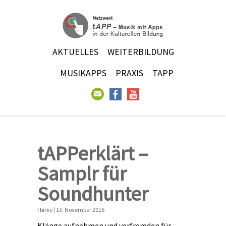
AKTUELLES
WEITERBILDUNG
MUSIKAPPS
PRAXIS
TAPP
tAPPerklärt –
Samplr für
Soundhunter
f.birke | 13. November 2016
Klänge aufnehmen und verfremden für