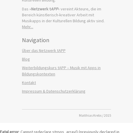
Das »
Netzwerk t
APP
« vereint Akteure, die im
Bereich künstlerisch-kreativer Arbeit mit
Musikapps in der Kulturellen Bildung aktiv sind.
Mehr...
Navigation
Über das Netzwerk tAPP
Blog
Weiterbildungskurs tAPP – Musik mit Apps in
Bildungskontexten
Kontakt
Impressum & Datenschutzerklärung
Matthias Krebs / 2015
Fatal error
: Cannot redeclare strpos_array() (previously declared in