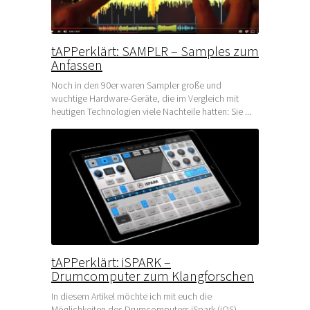
tAPPerklärt: SAMPLR – Samples zum
Anfassen
Noch in den 90er waren Sampler große und
wuchtige Hardware-Geräte, die im Vergleich mit
heutigen Technologien viele Nachteile hatten: Sie ...
tAPPerklärt: iSPARK –
Drumcomputer zum Klangforschen
In diesem Artikel möchte ich mit euch die
Möglichkeiten des Drumcomputers iSpark (iOS)