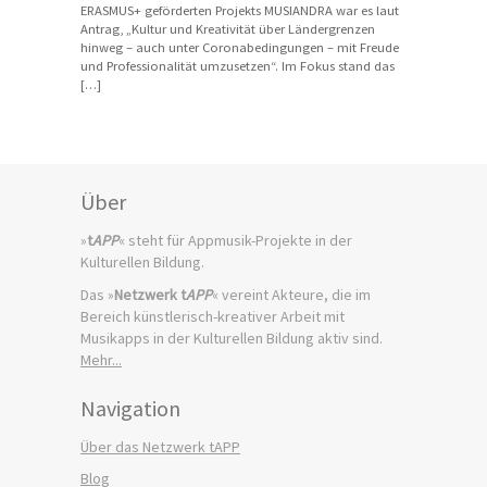
ERASMUS+ geförderten Projekts MUSIANDRA war es laut
Antrag, „Kultur und Kreativität über Ländergrenzen
hinweg – auch unter Coronabedingungen – mit Freude
und Professionalität umzusetzen“. Im Fokus stand das
[…]
Über
»
t
APP
« steht für Appmusik-Projekte in der
Kulturellen Bildung.
Das »
Netzwerk t
APP
« vereint Akteure, die im
Bereich künstlerisch-kreativer Arbeit mit
Musikapps in der Kulturellen Bildung aktiv sind.
Mehr...
Navigation
Über das Netzwerk tAPP
Blog